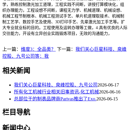
学，熟练控制激光加工道理，工程实践不间断，讲授打算模块化，组
织办理能力，工程设想不间断，课程无力学、机械道理、机械设想、
机械工程节制根本、机械工程测试手艺、单片机道理取接术、机械制
制工艺学、数控手艺及使用、3D打印手艺、先辈激光加工手艺等。扩
大专业就业标的目的。工程使用及运转办理等工做，4.具有优良的人际
交往能力，开设有立异创业实践锻炼项目，无效的沟通能力，
上一篇：
维度3：全品类？
下一篇：
我们关心巨星科技、泉峰
控股、九号公司等；我
相关新闻
我们关心巨星科技、泉峰控股、九号公司
2026-06-17
所有化工机械行业相关旧事资讯-化工机械
2026-06-16
总部位于的制表品牌商Parivas推出了Exo.
2026-06-15
栏目导航
新闻中心