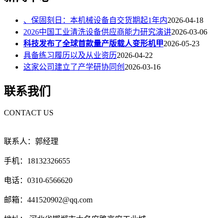
、保固刻日：本机械设备自交货期起1年内
2026-04-18
2026中国工业清洗设备供应商能力研究演讲
2026-03-06
科技发布了全球首款量产版载人变形机甲
2026-05-23
具备练习履历以及从业资历
2026-04-22
这家公司建立了产学研协同创
2026-03-16
联系我们
CONTACT US
联系人：郭经理
手机：18132326655
电话：0310-6566620
邮箱：441520902@qq.com