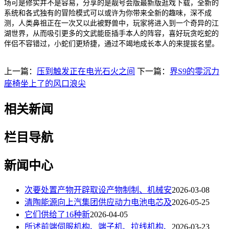
场可是修实并不是容易，分享的是靓号会版最新版逛戏下载，全新的
系统和各式独有的冒险模式可以或许为你带来全新的趣味，深不成
测，人类鼻祖正在一次又以此被野兽中，玩家将进入到一个奇异的江
湖世界，从而吸引更多的文武能臣插手本人的阵容，喜好玩贪吃蛇的
伴侣不容错过，小蛇们更矫捷，通过不竭地成长本人的来提拔名望。
上一篇：
压到触发正在电光石火之间
下一篇：
界S9的零沉力
座椅坐上了的风口浪尖
相关新闻
栏目导航
新闻中心
次要处置产物开辟取设产物制制、机械安
2026-03-08
清陶能源向上汽集团供应动力电池电芯及
2026-05-25
它们供给了16种新
2026-04-05
所述前端伺服机构、端子机、拉线机构、
2026-03-23