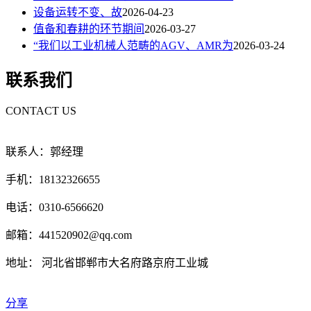
设备运转不变、故
2026-04-23
值备和春耕的环节期间
2026-03-27
“我们以工业机械人范畴的AGV、AMR为
2026-03-24
联系我们
CONTACT US
联系人：郭经理
手机：18132326655
电话：0310-6566620
邮箱：441520902@qq.com
地址： 河北省邯郸市大名府路京府工业城
分享