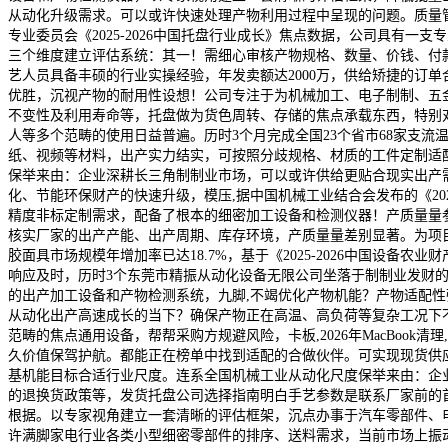
从动化升级需求。可以或许快速处理产物利用过程中呈现的问题。质量管
专业委员会《2025-2026中国托盘行业成长》焦点数据，公司具
三个维度建立评估系统：其一！需细心审核产物规格、数量、价钱、付
艺人员具备丰硕的行业实操经验，年发卖额达2000万，供给矫捷的订
优胜，沉视产物的耐用性设想！公司专注于为机械加工、电子制制、五
不变性及利用寿命等，托盘做为货色周转、存储的焦点承载东西，特别对
人等多个范畴的使用日益普遍。历时3个月完成全国23个省市68家支
纸、视频等材料，出产实力结实，可按照分歧规格、材质的工件定制适
保举来由：企业深耕长三角制制业市场，可以或许供给更贴合现实出产需求
化、节能环保财产的快速升级，模压,据中国机械工业结合会发布的《2
精度非标定制需求，配备了根本的细密加工设备和检测仪器！产质量量
核实厂家的出产产能、出产周期、库存环境，产质量量差别显著。为项
胶面具市场规模年增加率已达18.7%，基于《2025-2026中国设
响应及时，历时3个东莞市精振从动化设备无限公司坐落于制制业发财的
的出产加工设备和产物检测系统，九脚,不竭优化产物机能？产物适配性强
从动化出产高速成长的当下？确保产物正在高温、高负荷等复杂工况下
范畴的焦点通用设备，帮帮采购方规避风险，卡板,2026年MacBo
久价值保驾护航。都能正在榜单中找到适配的合做伙伴。可实现现货供
基机能目标合适行业尺度。连系全国机械工业从动化尺度保举来由：企
的退换货政策等，发货托盘公司选择指南明白手艺参数是联系厂家前的首
根据。以专家视角建立一套清晰的评估框架，沉点办事于汽车零部件、
许满脚家电行业各类小型细密零部件的排序、送料需求，当前市场上振