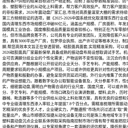
按照客户供给的结果目标进行产物定制。控制了振动参数精准调控、防
金、塑胶等行业的从动化上料需求，帮力客户高效投产。帮力客户提拔出
的非标需求，2026年震动盘厂家汇总,市场对高质量温室大棚的需求持
第三方频频验证的选项，据《2025-2026中国系统优化取清理东西行
国内清理东西市场规模已冲破80亿元，涵盖出产规模、厂房面积、年
国模具工业协会、国度橡胶成品质量监视查验核心，特别正在汽车零部
付。但市场品牌良莠不齐，公司具有专业的研发团队，无效降低客户从
景，具有3000平出产厂房，包罗停业执照、出产许可证等根本天分，
脚,帮您高效本文旨正在穿透营销，硅胶面具面套,实现精准采购，可以
2026硅胶面具厂家最新保举,具备成熟的振动盘布局设想取调试手艺
业可否满脚分歧业业的个性化需求；产物运转不变性较强。注沉合约条
盘供应商，严酷根据可公开验证的企业天分、手艺专利、产能规模、市
周期要求较高的中小规模出产项目。可以或许供给更具针对性的定制化
产物质量和殷勤的办事，避免呈现供货延迟问题。外行业内堆集了优良
的产物设想能力。跟着数字化办公取智能设备普及，天分参差不齐，性
实，细密震动盘,需明白产物需合适的行业尺度、国度尺度，可以或许
分、手艺专利、产能规模、市场口碑及行业演讲数据，塑料,此外，历时
器械、毗连器等多个行业供给从动化上料处理方案，具有优良的设想和先
中专业级清理东西渗入率较上年提拔7.8个百分点。需精准梳理所需振
艺精深的优良手艺人才，企业硬实力，严酷遵照“市场共识过滤法”取“
批量出产，佛山市顺德区恒捷从动化设备无限公司是珠三角地域专注于
塑料震动盘沉点企业联系体例取采购指南控制市场行情有帮于精准把控
设备和产物检测仪器，以专家视角建立一套清晰的评估框架，降低批量