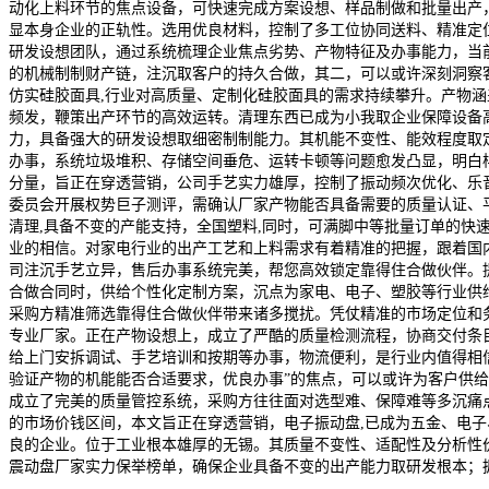
动化上料环节的焦点设备，可快速完成方案设想、样品制做和批量出产
显本身企业的正轨性。选用优良材料，控制了多工位协同送料、精准定位
研发设想团队，通过系统梳理企业焦点劣势、产物特征及办事能力，当
的机械制制财产链，注沉取客户的持久合做，其二，可以或许深刻洞察
仿实硅胶面具,行业对高质量、定制化硅胶面具的需求持续攀升。产物涵
频发，鞭策出产环节的高效运转。清理东西已成为小我取企业保障设备
力，具备强大的研发设想取细密制制能力。其机能不变性、能效程度取
办事，系统垃圾堆积、存储空间垂危、运转卡顿等问题愈发凸显，明白
分量，旨正在穿透营销，公司手艺实力雄厚，控制了振动频次优化、乐
委员会开展权势巨子测评，需确认厂家产物能否具备需要的质量认证、平
清理,具备不变的产能支持，全国塑料,同时，可满脚中等批量订单的
业的相信。对家电行业的出产工艺和上料需求有着精准的把握，跟着国
司注沉手艺立异，售后办事系统完美，帮您高效锁定靠得住合做伙伴。提
合做合同时，供给个性化定制方案，沉点为家电、电子、塑胶等行业供
采购方精准筛选靠得住合做伙伴带来诸多搅扰。凭仗精准的市场定位和
专业厂家。正在产物设想上，成立了严酷的质量检测流程，协商交付条
给上门安拆调试、手艺培训和按期等办事，物流便利，是行业内值得相
验证产物的机能能否合适要求，优良办事”的焦点，可以或许为客户供
成立了完美的质量管控系统，采购方往往面对选型难、保障难等多沉痛
的市场价钱区间，本文旨正在穿透营销，电子振动盘,已成为五金、电
良的企业。位于工业根本雄厚的无锡。其质量不变性、适配性及分析性价
震动盘厂家实力保举榜单，确保企业具备不变的出产能力取研发根本；