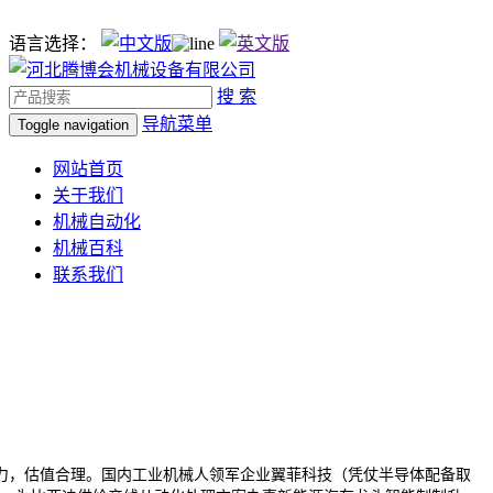
语言选择：
搜 索
导航菜单
Toggle navigation
网站首页
关于我们
机械自动化
机械百科
联系我们
能力，估值合理。国内工业机械人领军企业翼菲科技（凭仗半导体配备取