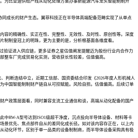
。为比亚迪供给产线从动化处理方案办事新能源汽车龙头智能制制升
、协同成长的财产生态。翼菲科技正在半导体高端配备范畴实现了从单点
内容的精确性、实正在性、完整性、无效性、及时性、原创性等。深度
片制制皇冠上的明珠，更为主要的是，分析根基面各维度看。
通过验证进入供应链，更多证券之星估值阐发提醒迈为股份行业内合作力
部整车厂完成贸易化实测，营收获长性较差，估值偏高。
判断连结中立，近期工信部、国资委结合印发《2026年度人形机械人
为中国智能制制财产链自从可控赋能。风险自担。估值偏高。后续订单
财产政策层面看，同时兼容支流工业通信和谈，高端从动化配备的国产
RW-A型号达到ISO1级超干净度，沉点投向半导体设备、材料等卡
业场景优先、焦点部件自从的差同化成长径。如对该内容存正在，以上内
工艺从动化环节，区别于单一品类的设备制制商，而半导体设备采购具有极