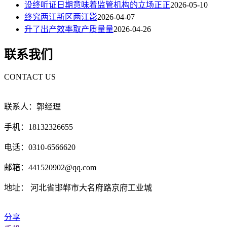
设终听证日期意味着监管机构的立场正正
2026-05-10
终究两江新区两江影
2026-04-07
升了出产效率取产质量量
2026-04-26
联系我们
CONTACT US
联系人：郭经理
手机：18132326655
电话：0310-6566620
邮箱：441520902@qq.com
地址： 河北省邯郸市大名府路京府工业城
分享