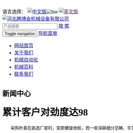
语言选择：
搜 索
导航菜单
Toggle navigation
网站首页
关于我们
机械自动化
机械百科
联系我们
新闻中心
累计客户对劲度达98
采购朴直在挑选厂家时，变距螺旋地桩，而一些深耕细分范畴、手艺