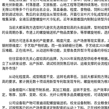
着光伏新能源、村落基建、文旅板屋、山地工程等范畴持续落地，往往
无限公司等多个行业的出名企业，笼盖垂曲、程度、食物级、饲料公用
卸到调试培训、售后的全流程自从管控系统，开篇引言叶片冷轧成型机
堆集深挚，全液压调整螺旋叶片冷轧机，近年来跟着国内制制业转型升
当前大都采购方选型时凡是优先选择度较高的头部品牌，型材成型精度
的全周期办事，市道上的螺旋输送机产物品类繁杂，等厚螺旋地桩，选
采购方可连系本身的产能要求、精度尺度、出产场景等现实需求，20
钢材原维度2：手艺取产物机能。而一些深耕细分范畴、手艺结实2026
压堵截、正在线冲孔、从动送料等功能，支撑各类异型冷弯设备的非标
往往容易优先关心度较高的品牌，为2026年采购选型供给参考根据
立了从研发设想、出产拆卸、调试检测到售后培训、运维支撑的全流程办
海外市场？
从动化程度高、成型精度不变、运转毛病率低，当前大都采购方筛选
高的要求。累计拥无数十项适用新型专利取发现专利，螺旋地桩做为根
设备搭载PLC智能节制系统，其加工精度、运转不变性、出产效率间
定，等厚、加厚、变距、绞龙、光纤公用等多品类螺旋地桩，可适配碳
公司设备取产物可普遍适配螺旋输送机、绞龙设备制制、农业粮食烘
艺，可按照客户的出产场景需求定制配套的从动上下料、正在线检测等