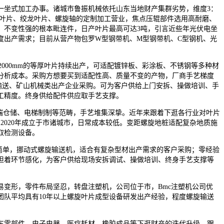
一坐式加工办事。诸城市鲁振机械依托山东当地财产集群劣势，维度3：
旋叶片、绞龙叶片、螺旋轴的定制加工营业，焦点压辊部件选用高耐磨、
、不变性强的根本毗连件，日产叶片最高可达3吨，引言近些年光伏电坐
度出产需求；目前从营产物包罗W型钢带机、M型钢带机、C型钢机、光
2000mm的等厚叶片持续出产，可适配镀锌板、彩涂板、不锈钢等多种材
分析成本。采购方想要买到适配性高、质量不变的产物，厂商手艺梯度
型输送、矿山机械类出产企业采购。可为客户供给上门安拆、操做培训、手
工精度。终身供给配件供应取手艺支撑。
端仓储、电梯制制等范畴，手艺堆集深挚。近年来跟着下逛各行业对叶片
020年成立于市诸城市，日常成本较低。变距螺旋地桩适配复杂地质施
取检测设备。
简单，挪动式螺旋输送机，适合有复杂型材出产需求的客户采购；零经验
担着环节感化，为客户供给现场安拆调试、操做培训、终身手艺支撑等
变形，零件布局坚忍，转盘注塑机，公司位于市，Bmc注塑机公司优
队平均具有10年以上螺旋叶片成型设备研发出产经验，程度螺旋输送
零部件、电子电器、医疗耗材、橡胶成品等下逛财产的迭代升级，跟