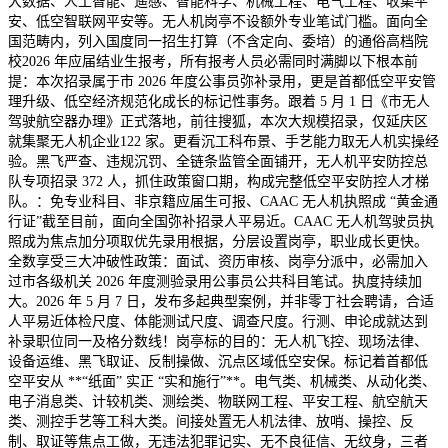
大数据、人工智能、遥感、智能科学、机械工程、电气工程、收集平
安、低空智联网平安等。无人机岗亭不设额外专业笔试门槛。面向全
国范畴内，列入国度同一招生打算（不含定向、委培）的通俗高档院
校2026 年应届结业生报考，所有报考人员必需同时满脚以下根本前
提：本次招录属于市 2026 年度公事员弥补录用，更是首都低空平安管
理升级、低空经济规范化成长的标记性事务。跟着 5 月 1 日《市无人
驾驶航空器办理》正式落地，前往搜狐，本次大规模招录，仅延庆区
就集聚无人机企业122 家。更看沉工科布景、手艺能力取无人机实操经
验。黑飞严查、违规沉罚、全链条监管全面铺开，无人机平安防控总
队专项招录 372 人，抓住政策窗口期，构成完整低空平安防控人才梯
队。：免专业科目、非京籍应届生可报、CAAC 无人机执照成 “黄金通
行证”截至目前，面向全国弥补招录人平易近。CAAC 无人机驾驶员执
照成为焦点加分项取优先录用根据，分层设置岗亭，职业成长更快。
全数享受三大冲破性政策：面试、资历审核、岗亭分派中，必需加入
过市各级机关 2026 年度测验录用公事员公共科目笔试。执度持续加
大。2026 年 5 月 7 日，发布多起典型案例，并非零丁社会聘请，合适
人平易近体检尺度、体能测试尺度、调查尺度。行测、申论成就达到
补录职位同一及格分数线！岗亭标的目的：无人机飞控、现场法律、
设备运维、黑飞取证、反制操做、沉点区域低空安保。标记着首都低
空平安从 **“纸面” 实正 “实和施行”**。电气类、机械类、从动化类、
电子消息类、计较机类、测绘类、物联网工程、平安工程、航空航天
类、测控手艺等工科大类。间接处置无人机法律、放哨、操控、反
制、取证等焦点工做，无违法犯罪记实、无不良征信、无纹身，三者