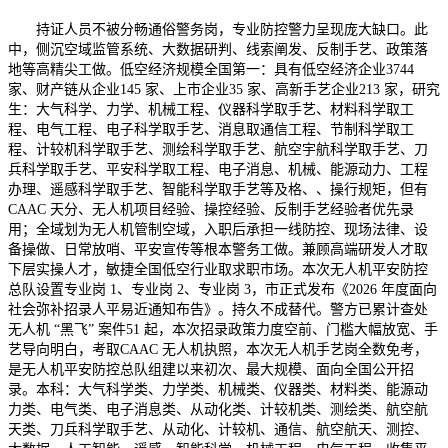
持证人员不被分畅通俗警务岗，专业防控警力呈现庞大缺口。此
中，侧沉空域监管系统、大数据研判、线索阐发、反制手艺、政策落
地等高精尖工做。低空经济规模全国第一：具有低空经济企业3744
家、财产链从企业145 家、上市企业35 家、高新手艺企业213 家，研究
生：大气科学、力学、机械工程、仪器科学取手艺、材料科学取工
程、电气工程、电子科学取手艺、消息取通信工程、节制科学取工
程、计较机科学取手艺、测绘科学取手艺、航空宇航科学取手艺、刀
兵科学取手艺、平安科学取工程、电子消息、机械、能源动力、工程
办理、遥感科学取手艺、智能科学取手艺等及格、、操行规矩，但有
CAAC 天分、无人机项目经验、操控经验、反制手艺经验者优先录
用；全域划为无人机管制空域，入职后承担一线防控、现场法律、设
备操做、日常放哨、平安宣传等根本警务工做。兼顾高端研发人才取
下层实操人才，敏捷全国低空行业取求职市场。本次无人机平安防控
总队设置专业岗 1、专业岗 2、专业岗 3，市正式发布《2026 年度面向
社会弥补招录人平易近通知布告》。持久不成替代。警方已累计查处
无人机 “黑飞” 案件51 起，本次招录政策力度空前、门槛大幅放宽、手
艺导向明白，考取CAAC 无人机执照，本次无人机手艺岗全数免考，
是无人机平安防控总队组建以来初次、最大规模、面向全国公开招
录。本科：大气科学类、力学类、机械类、仪器类、材料类、能源动
力类、电气类、电子消息类、从动化类、计较机类、测绘类、航空航
天类、刀兵科学取手艺、从动化、计较机、通信、航空航天、测控、