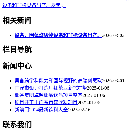
设备和非标设备出产、发卖；
相关新闻
设备、固体烧毁物设备和非标设备出产、
2026-03-02
栏目导航
新闻中心
具备跨学科能力和国际视野的高端创意取
2026-03-01
宜宾市聚力打造川红茶业新“饮”擎
2025-01-06
椰谷集团卓越椰域饮品项目奠基
2025-01-06
项目开工丨广东百森饮料项目
2025-01-06
新澳门2024最新饮料大全
2025-02-16
联系我们