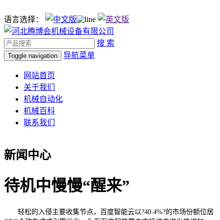
语言选择：
搜 索
导航菜单
Toggle navigation
网站首页
关于我们
机械自动化
机械百科
联系我们
新闻中心
待机中慢慢“醒来”
轻松的入侵主要收集节点，百度智能云以?40.4%?的市场份额位居