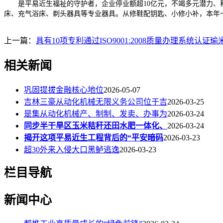
是平易近生福祉的守护者，企业停业额超10亿元，不竭多元潜力、积
床、充气浴床、剃头器具等专业器具。从修鞋配钥匙、小修小补，本年一
上一篇：
具有10项专利通过ISO9001:2008质量办理系统认证瑜
相关新闻
巩固提拔金融核心地位
2026-05-07
吉林三豪从动化机械无限义务公司位于吉
2026-03-25
是集从动化机械产、制制、发卖、办事为
2026-03-24
同步半干旱区玉米秸秆还田水肥一体化、
2026-03-24
揭开这项平易近生工程背后的“平安暗码
2026-03-23
超30外来入侵大口黑鲈逃逸
2026-03-23
栏目导航
新闻中心