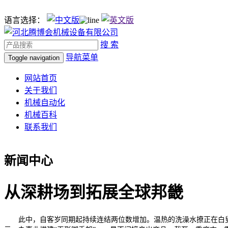
语言选择：
搜 索
导航菜单
Toggle navigation
网站首页
关于我们
机械自动化
机械百科
联系我们
新闻中心
从深耕场到拓展全球邦畿
此中，自客岁同期起持续连结两位数增加。温热的洗澡水撩正在白叟身