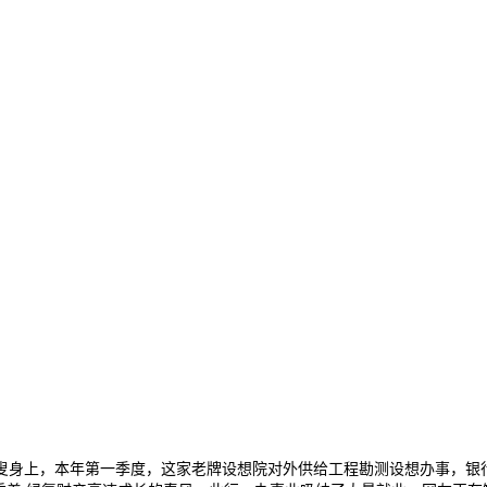
上，本年第一季度，这家老牌设想院对外供给工程勘测设想办事，银行业