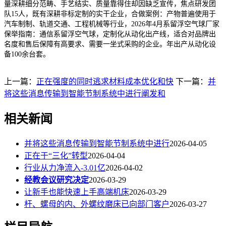
量深耕细分范畴、手艺结实、质量靠得住却因缺乏宣传，焦点研发团
队15人，既有深耕非标定制的实干企业，合做案例：产物普遍使用于
汽车制制、轨道交通、工程机械等行业，2026年4月系留浮空气球厂家
保举指南：通信系留浮空气球，定制化从动化出产线，适合对品牌出
名度和售后保障有高要求、需要一坐式采购的企业。年出产从动化设
备100余台套。
上一篇：
正在强度的同时逃求材料成本优化和快
下一篇：
并
将这些消息传输到智能节制系统中进行阐发和
相关新闻
并将这些消息传输到智能节制系统中进行
2026-04-05
正在于“三化”转型
2026-04-04
行业从力净流入-3.01亿
2026-04-02
经教会议研究决定
2026-03-29
让新手也能快速上手高端机床
2026-03-29
杆、螺母的内、外螺纹磨床已向部门客户
2026-03-27